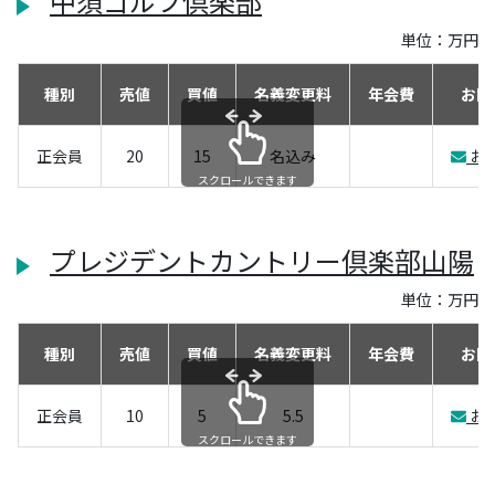
中須ゴルフ倶楽部
単位：万円
種別
売値
買値
名義変更料
年会費
お問
正会員
20
15
名込み
お
スクロールできます
プレジデントカントリー倶楽部山陽
単位：万円
種別
売値
買値
名義変更料
年会費
お問
正会員
10
5
5.5
お
スクロールできます