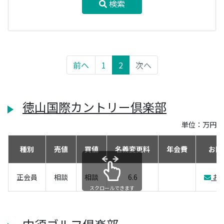
検索
前へ
1
2
次へ
徳山国際カントリー倶楽部
単位：万円
種別
売値
買値
名義変更料
年会費
お問
正会員
相談
相談
6.6
お
スクロールできます