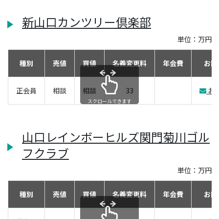
新山口カンツリー倶楽部
単位：万円
種別
売値
買値
名義変更料
年会費
お問
正会員
相談
相談
33
お
スクロールできます
山口レインボーヒルズ関門菊川ゴル
フクラブ
単位：万円
種別
売値
買値
名義変更料
年会費
お問