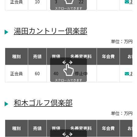
正会員
10
3
22
お
スクロールできます
湯田カントリー倶楽部
単位：万円
種別
売値
買値
名義変更料
年会費
お問
正会員
60
40
停止中
お
スクロールできます
和木ゴルフ倶楽部
単位：万円
種別
売値
買値
名義変更料
年会費
お問