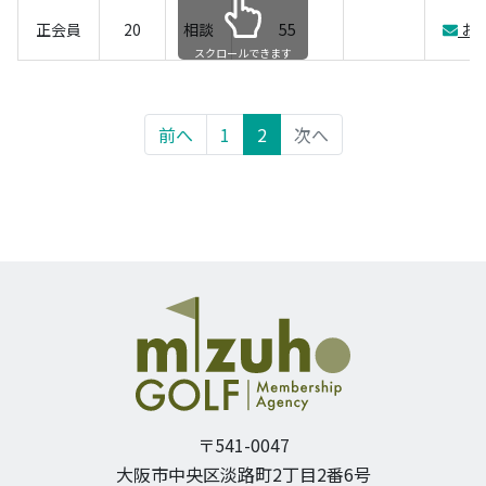
正会員
20
相談
55
お
スクロールできます
前へ
1
2
次へ
〒541-0047
大阪市中央区淡路町2丁目2番6号