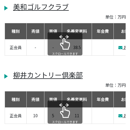
美和ゴルフクラブ
単位：万円
種別
売値
買値
名義変更料
年会費
お問
正会員
-
-
38.5
お
スクロールできます
柳井カントリー倶楽部
単位：万円
種別
売値
買値
名義変更料
年会費
お問
正会員
10
5
11
お
スクロールできます