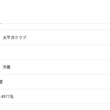
）太平洋クラブ
 次義
盟
4977名