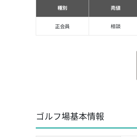
種別
売値
正会員
相談
ゴルフ場基本情報