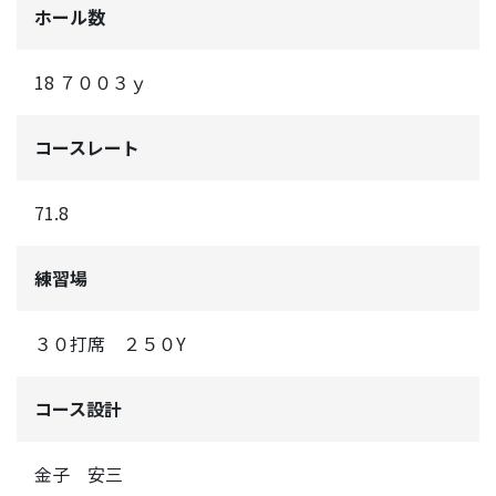
ホール数
18 ７００３ｙ
コースレート
71.8
練習場
３０打席 ２５０Y
コース設計
金子 安三