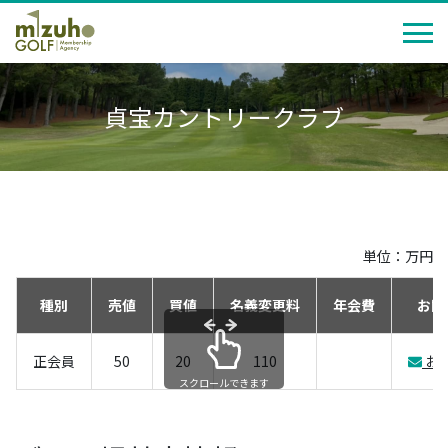
貞宝カントリークラブ
単位：万円
種別
売値
買値
名義変更料
年会費
お問
正会員
50
20
110
お
スクロールできます