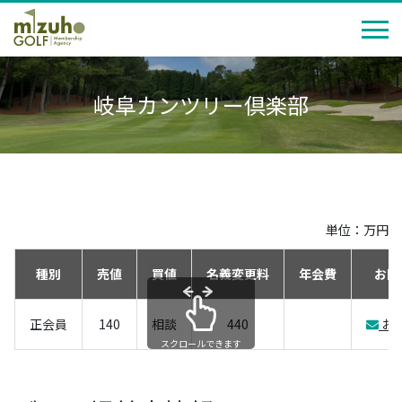
岐阜カンツリー倶楽部
単位：万円
種別
売値
買値
名義変更料
年会費
お問
正会員
140
相談
440
お
スクロールできます