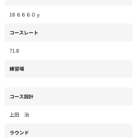
18 ６６６０ｙ
コースレート
71.8
練習場
コース設計
上田 治
ラウンド