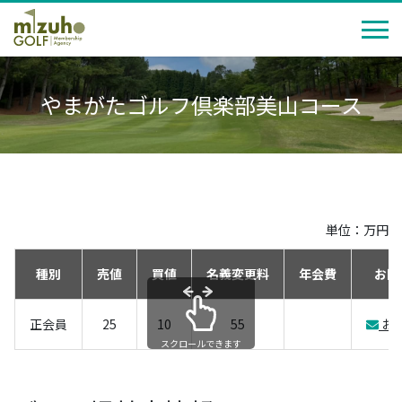
やまがたゴルフ倶楽部美山コース
単位：万円
種別
売値
買値
名義変更料
年会費
お問
正会員
25
10
55
お
スクロールできます