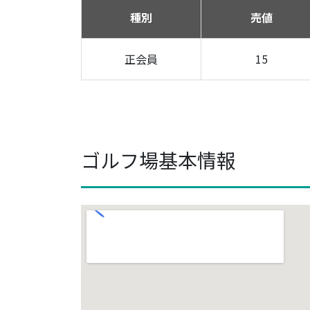
種別
売値
正会員
15
ゴルフ場基本情報