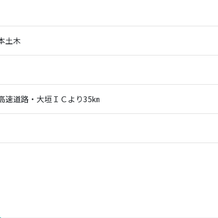
本土木
高速道路・大垣ＩＣより35㎞