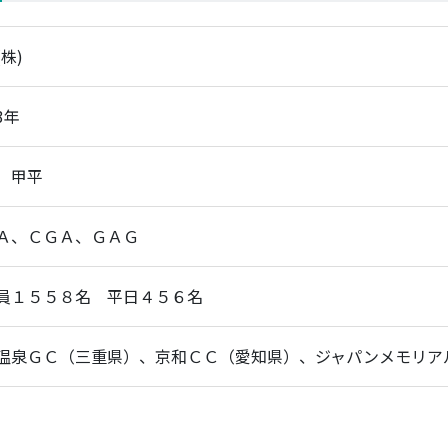
株)
3年
 甲平
Ａ、ＣＧＡ、ＧＡＧ
員１５５８名 平日４５６名
温泉ＧＣ（三重県）、京和ＣＣ（愛知県）、ジャパンメモリア