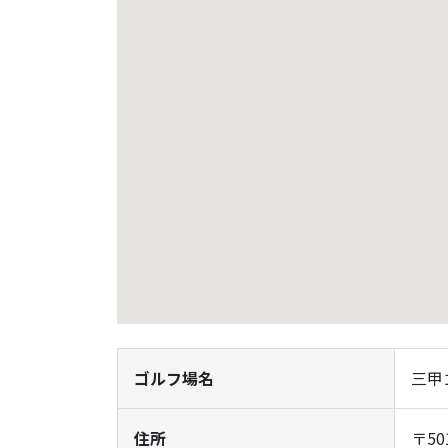
ゴルフ場名
三甲
住所
〒5