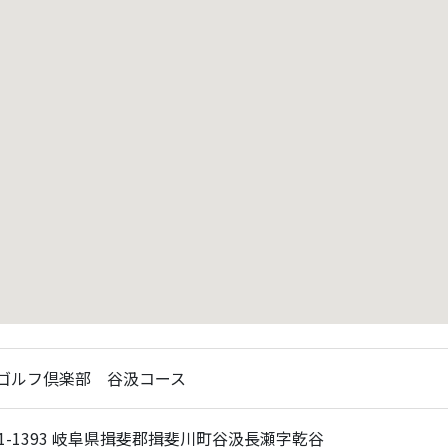
ゴルフ倶楽部 谷汲コース
01-1393 岐阜県揖斐郡揖斐川町谷汲長瀬字乾谷