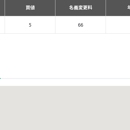
買値
名義変更料
5
66