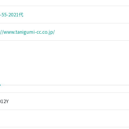
-55-2021代
://www.tanigumi-cc.co.jp/
012Y