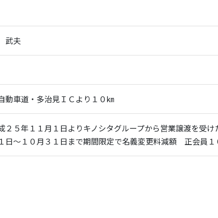
 武夫
自動車道・多治見ＩＣより１０㎞
成２５年１１月１日よりキノシタグループから営業譲渡を受け
１日～１０月３１日まで期間限定で名義変更料減額 正会員１