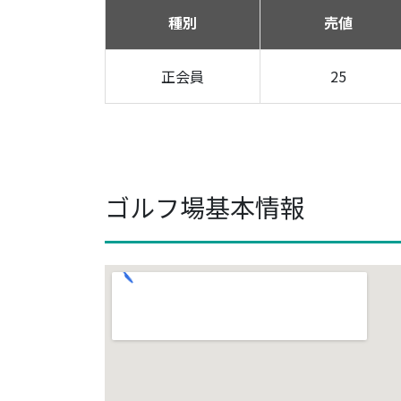
種別
売値
正会員
25
ゴルフ場基本情報