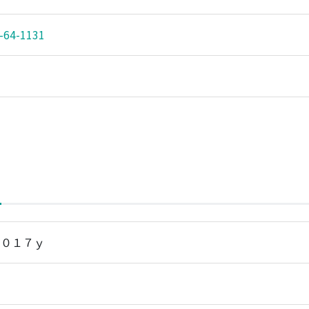
-64-1131
 ７０１７ｙ