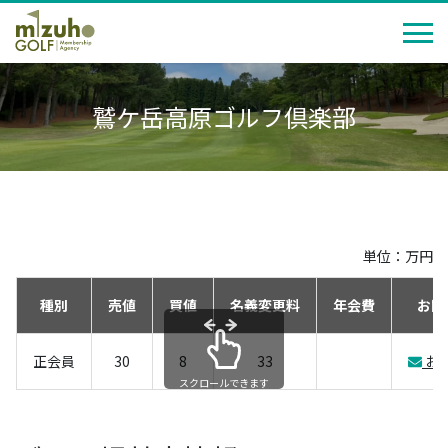
鷲ケ岳高原ゴルフ倶楽部
単位：万円
種別
売値
買値
名義変更料
年会費
お問
正会員
30
8
33
お
スクロールできます