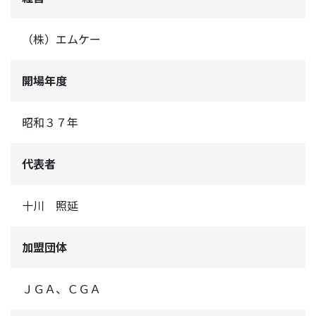
（株）エムケー
開場年度
昭和３７年
代表者
十川 照延
加盟団体
ＪＧＡ、ＣＧＡ