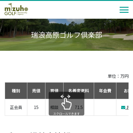
瑞浪高原ゴルフ倶楽部
単位：万円
種別
売値
買値
名義変更料
年会費
お問
正会員
15
相談
71.5
お
スクロールできます