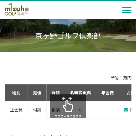
京ヶ野ゴルフ倶楽部
単位：万円
種別
売値
買値
名義変更料
年会費
お問
正会員
相談
相談
0
お
スクロールできます