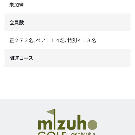
未加盟
会員数
正２７２名､ペア１１４名､特別４１３名
関連コース