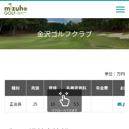
金沢ゴルフクラブ
単位：万円
種別
売値
買値
名義変更料
年会費
お問
正会員
25
10
5.5
お
スクロールできます