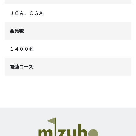
ＪＧＡ、ＣＧＡ
会員数
１４００名
関連コース