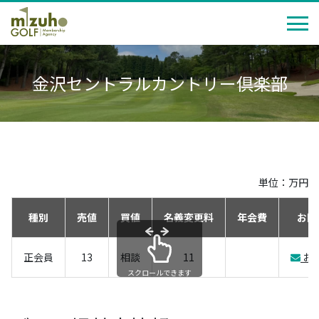
金沢セントラルカントリー倶楽部
単位：万円
種別
売値
買値
名義変更料
年会費
お問
正会員
13
相談
11
お
スクロールできます