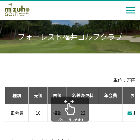
フォーレスト福井ゴルフクラブ
単位：万円
種別
売値
買値
名義変更料
年会費
お問
正会員
10
相談
22
お
スクロールできます