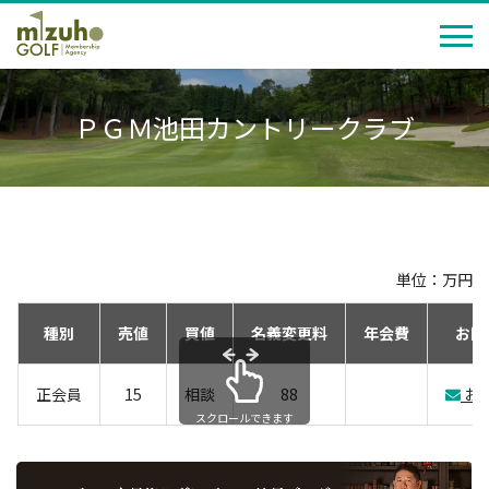
ＰＧＭ池田カントリークラブ
単位：万円
種別
売値
買値
名義変更料
年会費
お問
正会員
15
相談
88
お
スクロールできます