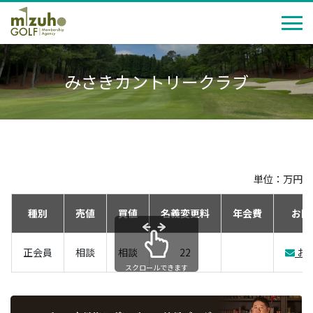
みさきカントリークラブ
単位：万円
種別
売値
買値
名義変更料
年会費
お問
正会員
相談
相談
22
お
スクロールできます