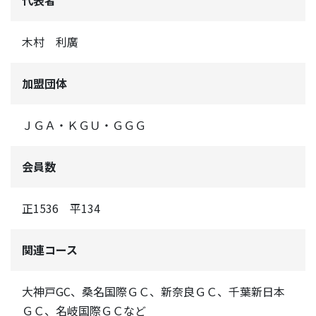
代表者
木村 利廣
加盟団体
ＪＧＡ・ＫＧＵ・ＧＧＧ
会員数
正1536 平134
関連コース
大神戸GC、桑名国際ＧＣ、新奈良ＧＣ、千葉新日本
ＧＣ、名岐国際ＧＣなど