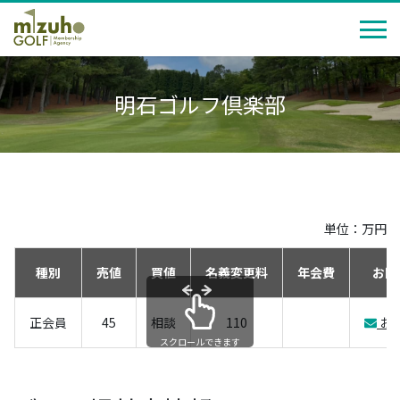
明石ゴルフ倶楽部
単位：万円
種別
売値
買値
名義変更料
年会費
お問
正会員
45
相談
110
お
スクロールできます