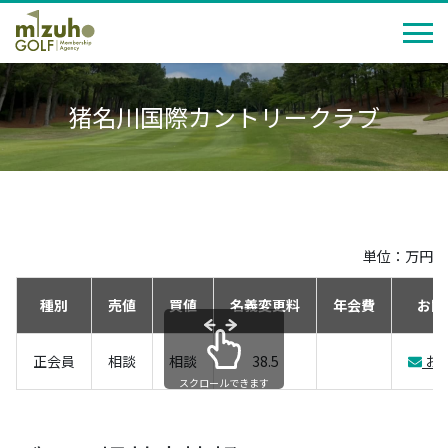
猪名川国際カントリークラブ
単位：万円
種別
売値
買値
名義変更料
年会費
お問
正会員
相談
相談
38.5
お
スクロールできます