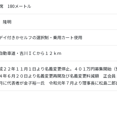
打席 180メートル
 隆明
デイ付きかセルフの選択制・乗用カート使用
自動車道・吉川ＩＣから１２ｋｍ
成２２年１１月１日より名義変更停止。４０１万円募集開始（
４年６月２０日より名義変更再開及び名義変更料減額 正会員
月に代表者が金子裕一氏 令和元年７月より理事長に松島二郎