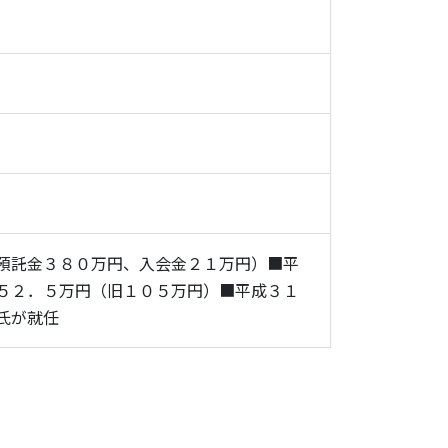
預託金３８０万円、入会金２１万円）■平
５２．５万円（旧１０５万円）■平成３１
氏が就任