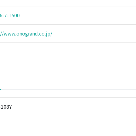
6-7-1500
://www.onogrand.co.jp/
3108Y