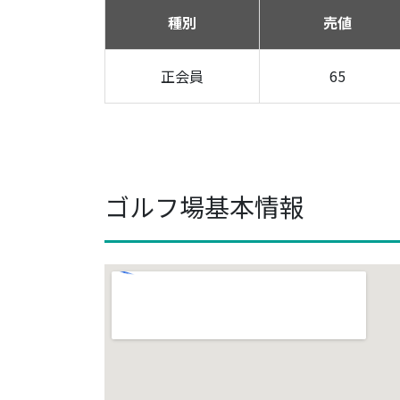
種別
売値
正会員
65
ゴルフ場基本情報