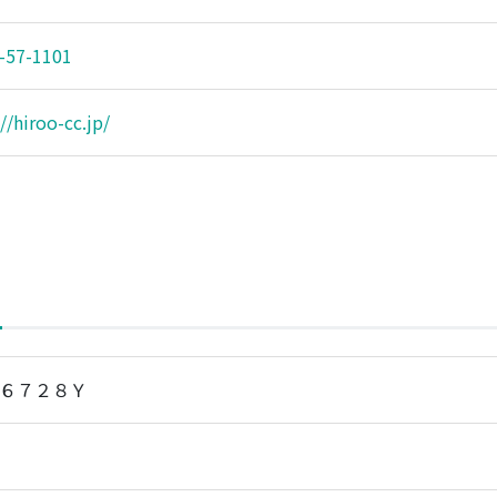
-57-1101
//hiroo-cc.jp/
 ６７２８Ｙ