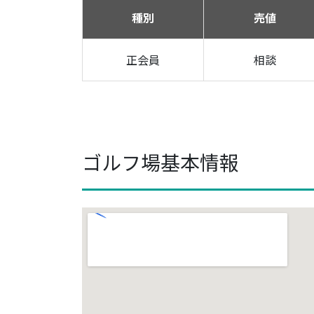
種別
売値
正会員
相談
ゴルフ場基本情報