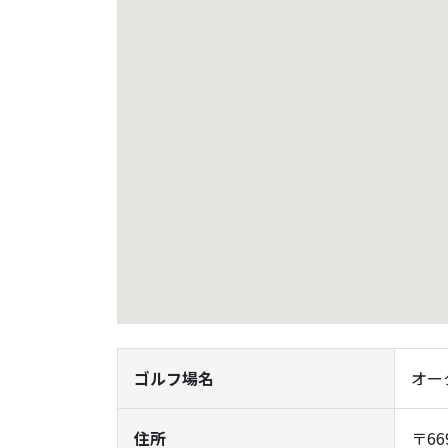
ゴルフ場名
オー
住所
〒6