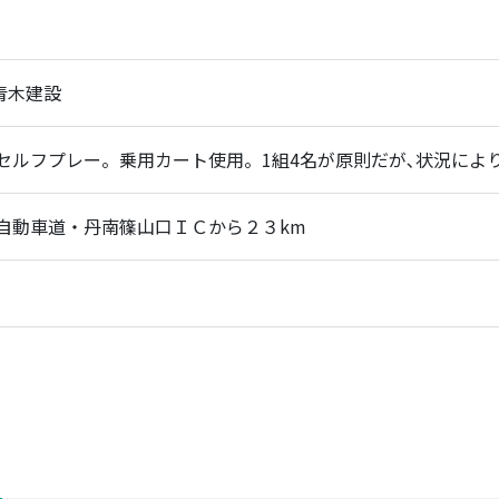
)青木建設
セルフプレー。乗用カート使用。1組4名が原則だが､状況によ
自動車道・丹南篠山口ＩＣから２３km