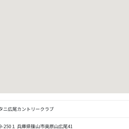
タニ広尾カントリークラブ
69-250１ 兵庫県篠山市奥原山広尾41