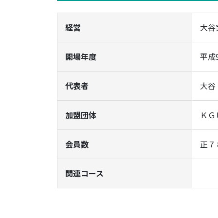
経営
大谷
開場年度
平成
代表者
大谷
加盟団体
ＫＧ
会員数
正７
関連コース