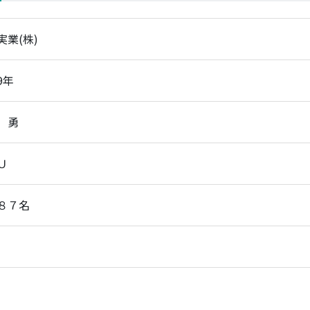
実業(株)
9年
 勇
Ｕ
８７名