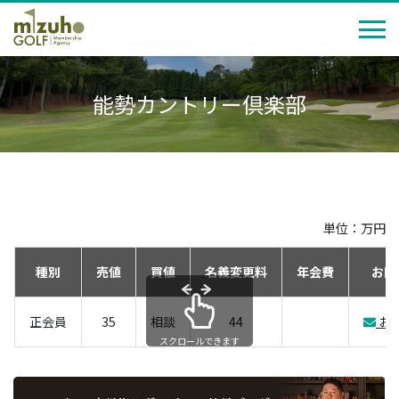
能勢カントリー倶楽部
単位：万円
種別
売値
買値
名義変更料
年会費
お問
正会員
35
相談
44
お
スクロールできます