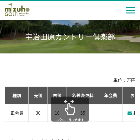
宇治田原カントリー倶楽部
単位：万円
種別
売値
買値
名義変更料
年会費
お問
正会員
30
10
55
お
スクロールできます