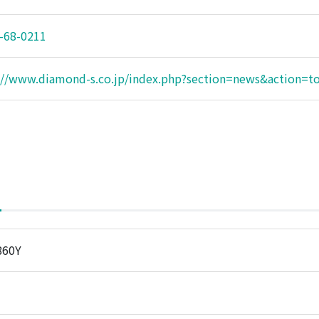
-68-0211
://www.diamond-s.co.jp/index.php?section=news&action=t
860Y