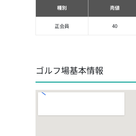
種別
売値
正会員
40
ゴルフ場基本情報