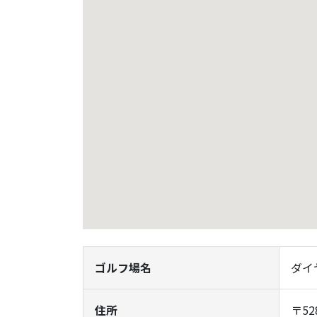
ゴルフ場名
ダイ
住所
〒5