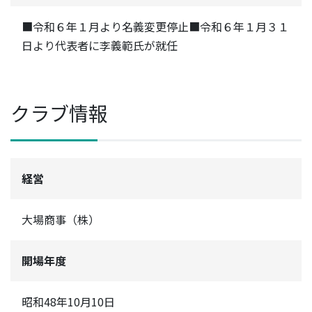
■令和６年１月より名義変更停止■令和６年１月３１
日より代表者に李義範氏が就任
クラブ情報
経営
大場商事（株）
開場年度
昭和48年10月10日