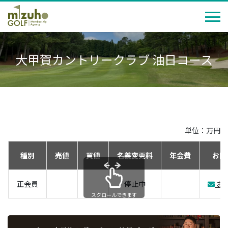
大甲賀カントリークラブ 油日コース
単位：万円
種別
売値
買値
名義変更料
年会費
お問
正会員
停止中
お
スクロールできます