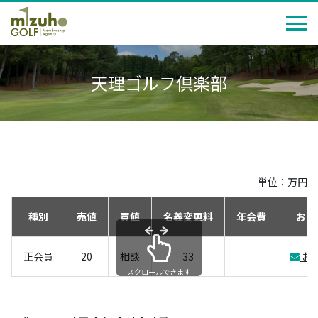
天理ゴルフ倶楽部
単位：万円
種別
売値
買値
名義変更料
年会費
お問
正会員
20
相談
33
お
スクロールできます