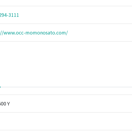
294-3111
://www.occ-momonosato.com/
600Ｙ