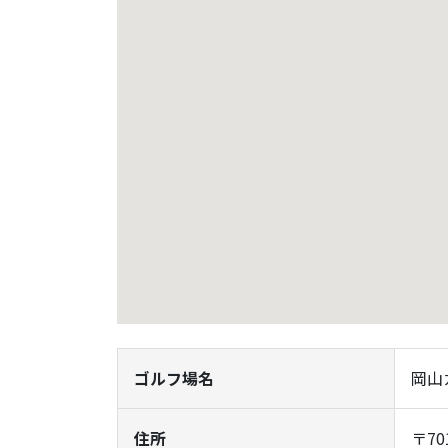
ゴルフ場名
岡山
住所
〒7