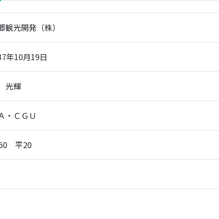
郷観光開発（株）
7年10月19日
 光輝
Ａ・ＣＧＵ
60 平20