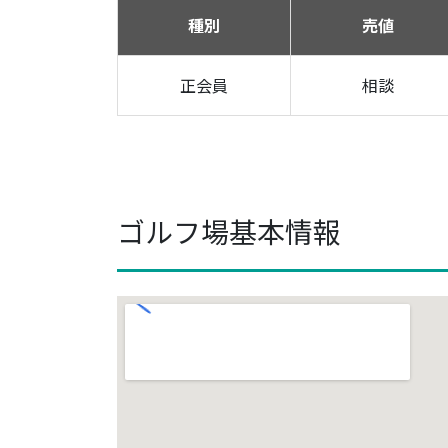
種別
売値
正会員
相談
ゴルフ場基本情報