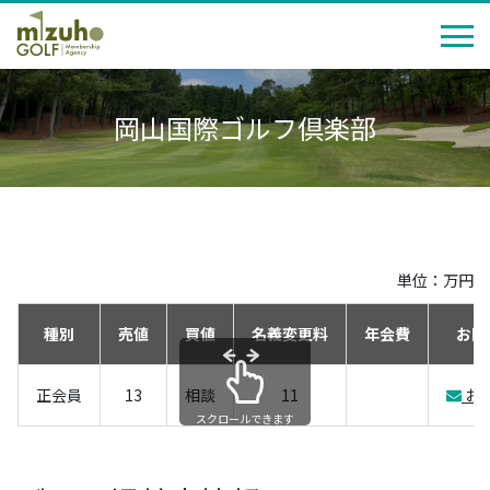
岡山国際ゴルフ倶楽部
単位：万円
種別
売値
買値
名義変更料
年会費
お問
正会員
13
相談
11
お
スクロールできます