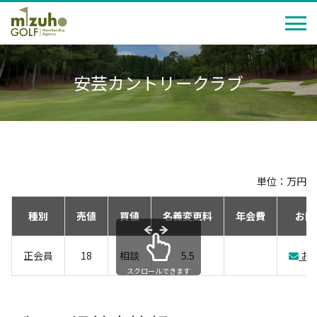
安芸カントリークラブ
単位：万円
種別
売値
買値
名義変更料
年会費
お問
正会員
18
相談
5.5
お
スクロールできます