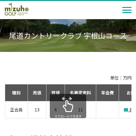
尾道カントリークラブ 宇根山コース
単位：万円
種別
売値
買値
名義変更料
年会費
お問
正会員
13
4
11
お
スクロールできます