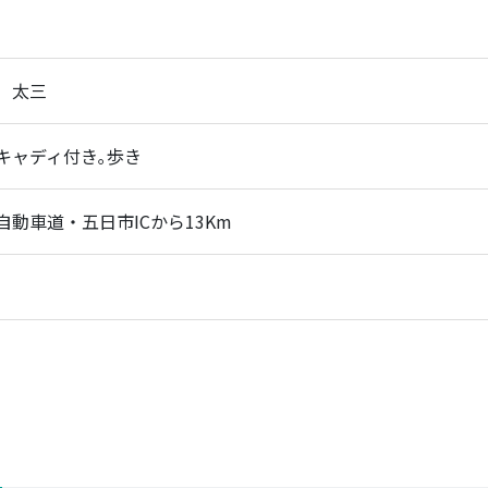
 太三
キャディ付き｡歩き
自動車道・五日市ICから13Km