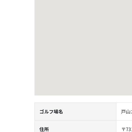
ゴルフ場名
戸山
住所
〒7