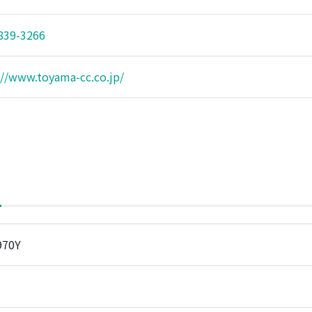
839-3266
://www.toyama-cc.co.jp/
970Y