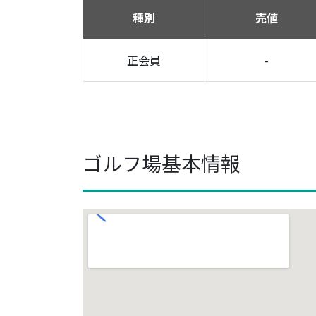
種別
売値
正会員
-
ゴルフ場基本情報