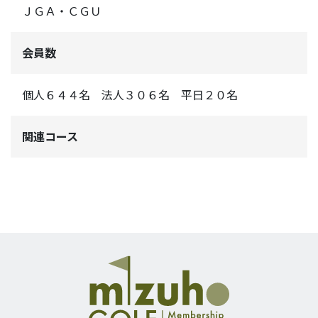
ＪＧＡ・ＣＧＵ
会員数
個人６４４名 法人３０６名 平日２０名
関連コース