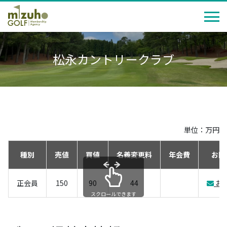
松永カントリークラブ
単位：万円
種別
売値
買値
名義変更料
年会費
お問
正会員
150
90
44
お
スクロールできます