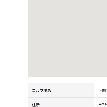
ゴルフ場名
下関
住所
〒7