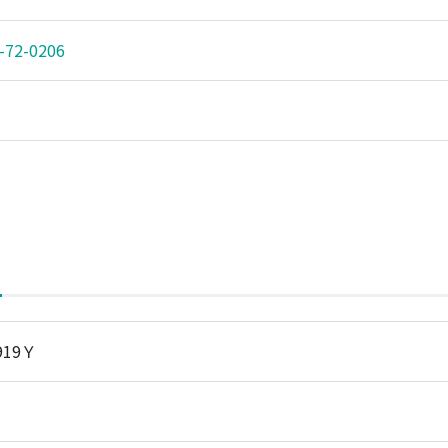
-72-0206
919Ｙ