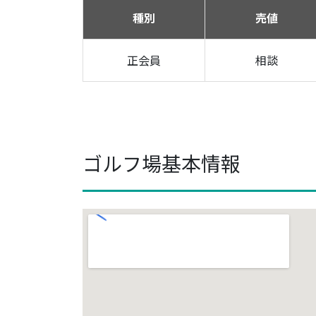
種別
売値
正会員
相談
ゴルフ場基本情報