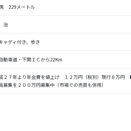
打席 229メートル
 治
キャディ付き、歩き
自動車道・下関ＩＣから22Km
成２７年より年会費を値上げ １２万円（税別）現行８万円 
員募集を２００万円募集中（市場での売買も併用）