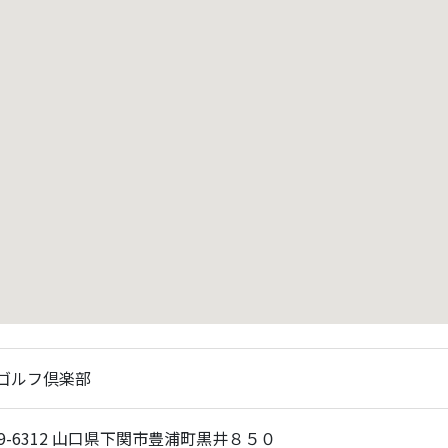
ゴルフ倶楽部
59-6312 山口県下関市豊浦町黒井８５０