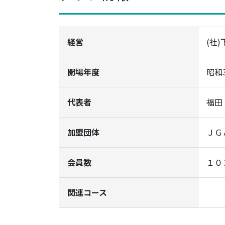
経営
(社
開場年度
昭和
代表者
福田
加盟団体
ＪＧ
会員数
１０
関連コース