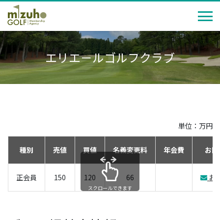
エリエ－ルゴルフクラブ
単位：万円
種別
売値
買値
名義変更料
年会費
お問
正会員
150
120
66
お
スクロールできます