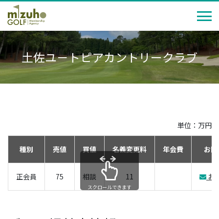
土佐ユ－トピアカントリークラブ
単位：万円
種別
売値
買値
名義変更料
年会費
お問
正会員
75
相談
11
お
スクロールできます