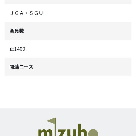
ＪＧＡ・ＳＧＵ
会員数
正1400
関連コース