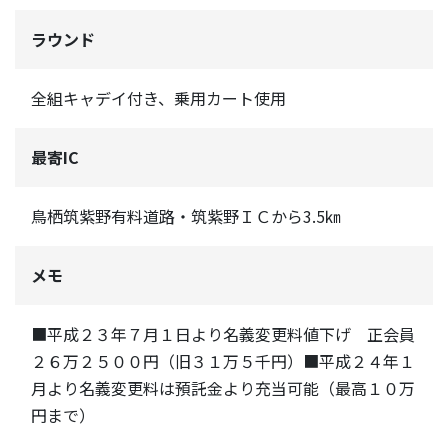
ラウンド
全組キャデイ付き、乗用カート使用
最寄IC
鳥栖筑紫野有料道路・筑紫野ＩＣから3.5㎞
メモ
■平成２３年７月１日より名義変更料値下げ 正会員
２６万２５００円（旧３１万５千円）■平成２４年１
月より名義変更料は預託金より充当可能（最高１０万
円まで）