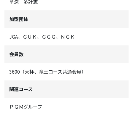
草深 多計志
加盟団体
JGA、ＧＵＫ、ＧＧＧ、ＮＧＫ
会員数
3600（天拝、竜王コース共通会員）
関連コース
ＰＧＭグループ