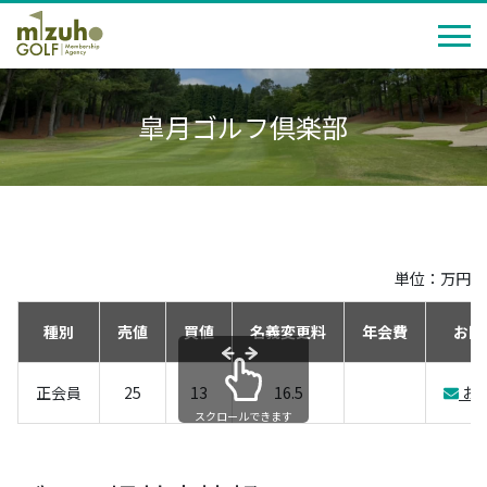
皐月ゴルフ倶楽部
単位：万円
種別
売値
買値
名義変更料
年会費
お問
正会員
25
13
16.5
お
スクロールできます