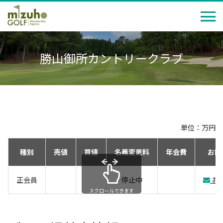
勝山御所カントリークラブ
単位：万円
種別
売値
買値
名義変更料
年会費
お問
正会員
停止中
お
スクロールできます