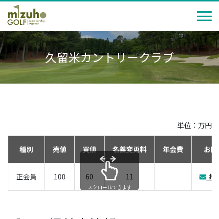
久留米カントリークラブ
単位：万円
種別
売値
買値
名義変更料
年会費
お問
正会員
100
60
11
お
スクロールできます