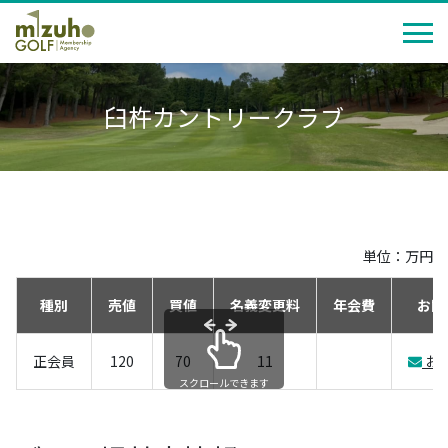
臼杵カントリークラブ
単位：万円
種別
売値
買値
名義変更料
年会費
お問
正会員
120
70
11
お
スクロールできます