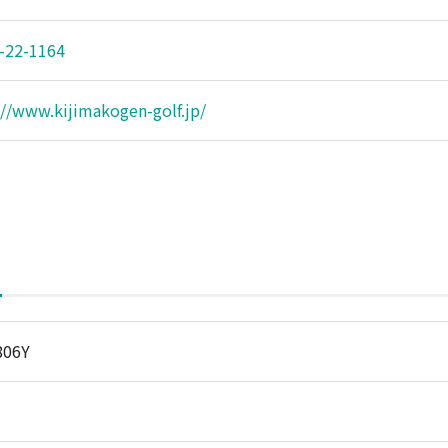
-22-1164
://www.kijimakogen-golf.jp/
806Y