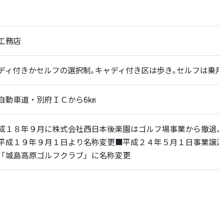
工務店
ディ付きかセルフの選択制｡キャディ付き区は歩き｡セルフは乗
自動車道・別府ＩＣから6㎞
成１８年９月に株式会社西日本後楽園はゴルフ場事業から撤退
平成１９年９月１日より名称変更■平成２４年５月１日事業譲
「城島高原ゴルフクラブ」に名称変更