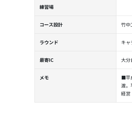
練習場
コース設計
竹中
ラウンド
キャ
最寄IC
大分
メモ
■平
渡。
経営