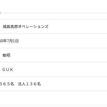
）城島高原オペレーションズ
50年7月1日
 敏昭
A、ＧＵＫ
３６５名 法人１３６名