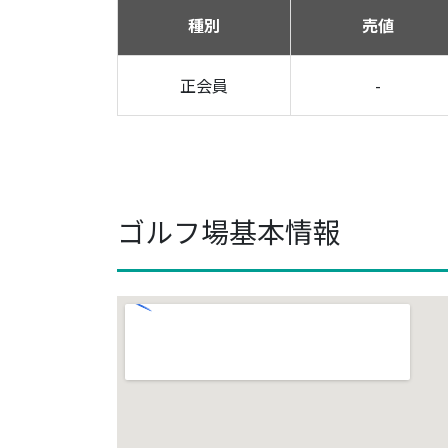
種別
売値
正会員
-
ゴルフ場基本情報