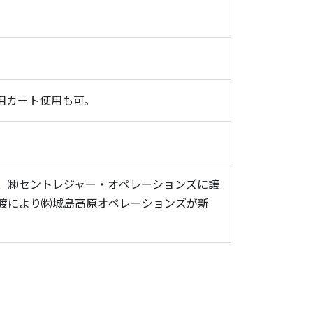
用カート使用も可｡
、㈱セントレジャー・オペレーションズに譲
渡により㈱城島高原オペレーションズが新