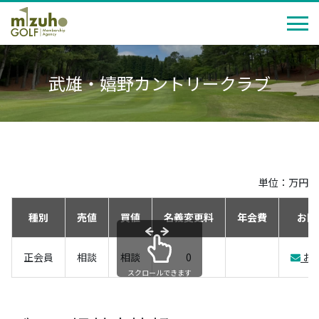
武雄・嬉野カントリークラブ
単位：万円
種別
売値
買値
名義変更料
年会費
お問
正会員
相談
相談
0
お
スクロールできます