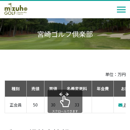
宮崎ゴルフ倶楽部
単位：万円
種別
売値
買値
名義変更料
年会費
お問
正会員
50
30
33
お
スクロールできます