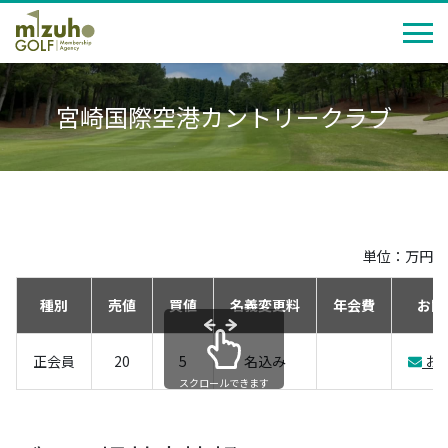
宮崎国際空港カントリークラブ
単位：万円
種別
売値
買値
名義変更料
年会費
お問
正会員
20
5
名込み
お
スクロールできます