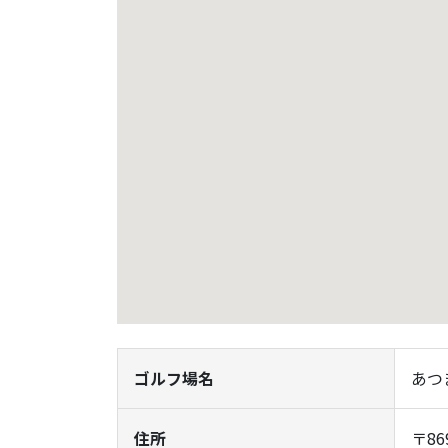
ゴルフ場名
あつ
住所
〒8