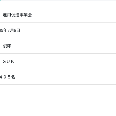
）雇用促進事業会
49年7月8日
 俊郎
A、ＧＵＫ
４９５名