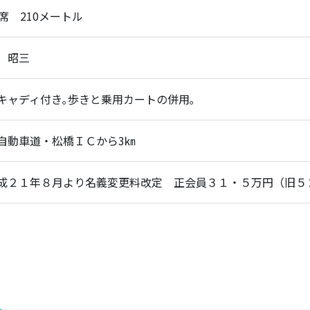
打席 210メートル
 昭三
キャディ付き｡歩きと乗用カートの併用｡
自動車道・松橋ＩＣから3㎞
成２１年８月より名義変更料改定 正会員３１・５万円（旧５