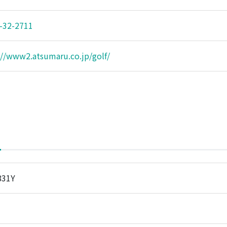
-32-2711
://www2.atsumaru.co.jp/golf/
831Y