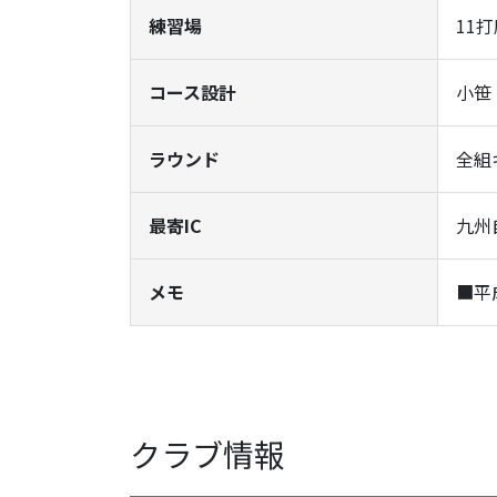
練習場
11
コース設計
小笹
ラウンド
全組
最寄IC
九州
メモ
■平
クラブ情報