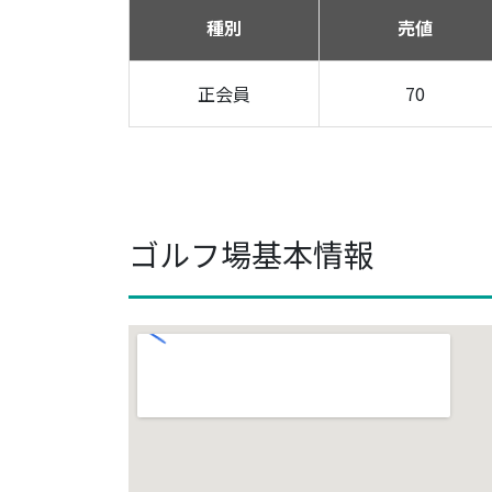
種別
売値
正会員
70
ゴルフ場基本情報