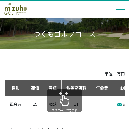
つくもゴルフコ－ス
単位：万円
種別
売値
買値
名義変更料
年会費
お問
正会員
15
相談
11
お
スクロールできます