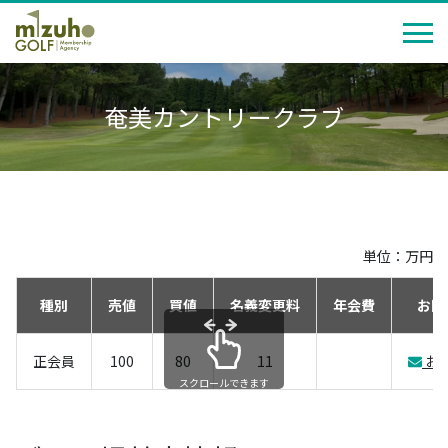
奄美カントリークラブ
単位：万円
種別
売値
買値
名義変更料
年会費
お問
正会員
100
80
11
お
スクロールできます