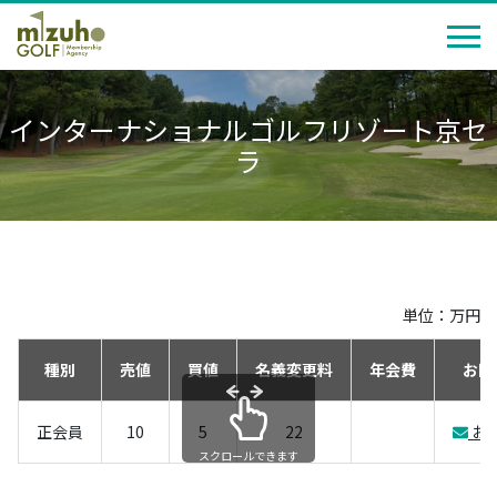
インターナショナルゴルフリゾート京セ
ラ
単位：万円
種別
売値
買値
名義変更料
年会費
お問
正会員
10
5
22
お
スクロールできます