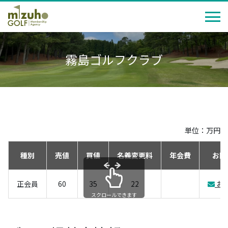
霧島ゴルフクラブ
単位：万円
種別
売値
買値
名義変更料
年会費
お問
正会員
60
35
22
お
スクロールできます