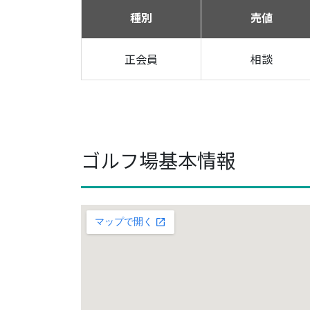
種別
売値
正会員
相談
ゴルフ場基本情報