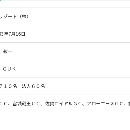
リゾート（株）
53年7月16日
 敬一
A、ＧＵＫ
７１０名 法人６０名
ＣＣ、宮城蔵王ＣＣ、佐賀ロイヤルＧＣ、アローエースＧＣ、