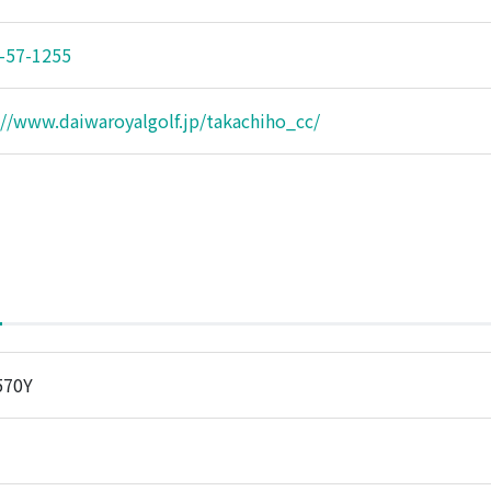
-57-1255
://www.daiwaroyalgolf.jp/takachiho_cc/
570Y