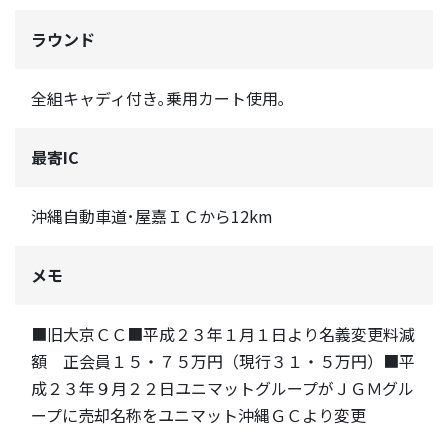
ラウンド
全組キャディ付き｡乗用カート使用｡
最寄IC
沖縄自動車道･屋嘉ＩＣから12km
メモ
■旧大京ＣＣ■平成２３年１月１日より名義変更料減
額 正会員１５・７５万円（現行３１・５万円）■平
成２３年９月２２日ユニマットグループがＪＧＭグル
ープに売却名称をユニマット沖縄ＧＣより変更