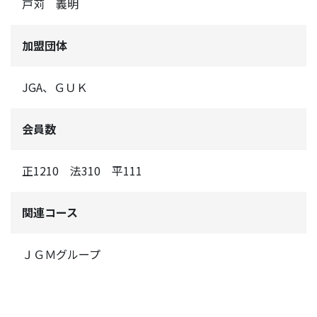
戸苅 義明
加盟団体
JGA、ＧＵＫ
会員数
正1210 法310 平111
関連コース
ＪＧＭグループ