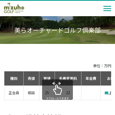
美らオーチャードゴルフ倶楽部
単位：万円
種別
売値
買値
名義変更料
年会費
お問
正会員
相談
25
22
お
スクロールできます