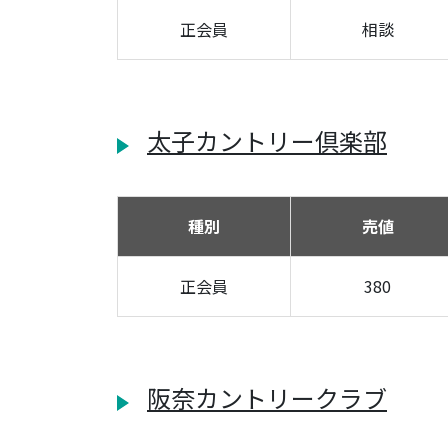
正会員
相談
太子カントリー倶楽部
種別
売値
正会員
380
阪奈カントリークラブ