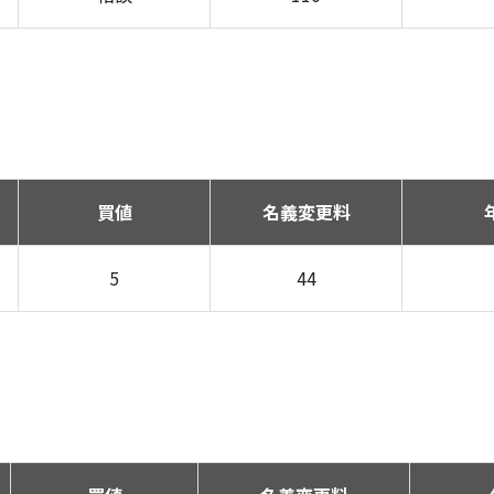
買値
名義変更料
5
44