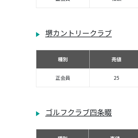
堺カントリークラブ
種別
売値
正会員
25
ゴルフクラブ四条畷