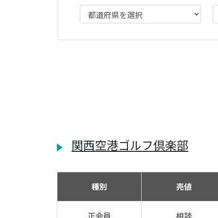
関西空港ゴルフ倶楽部
種別
売値
正会員
相談