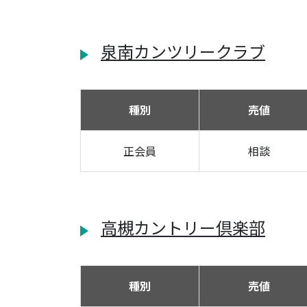
泉南カンツリークラブ
種別
売値
正会員
相談
高槻カントリー倶楽部
種別
売値