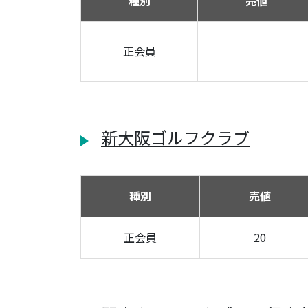
種別
売値
正会員
新大阪ゴルフクラブ
種別
売値
正会員
20