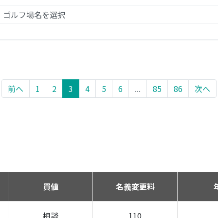
前へ
1
2
3
4
5
6
...
85
86
次へ
買値
名義変更料
相談
110