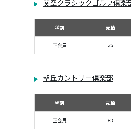
関空クラシックゴルフ倶楽
種別
売値
正会員
25
聖丘カントリー倶楽部
種別
売値
正会員
80