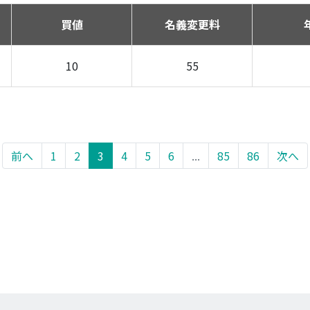
買値
名義変更料
10
55
前へ
1
2
3
4
5
6
...
85
86
次へ