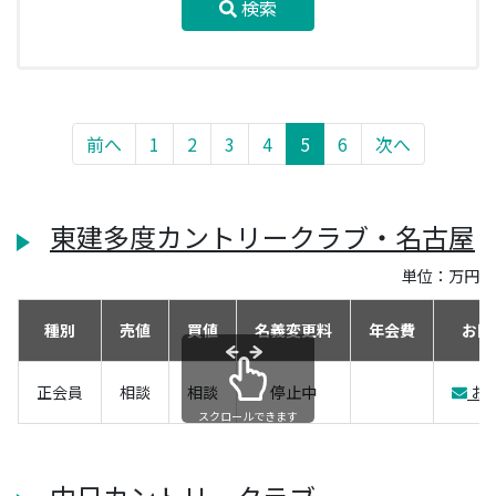
検索
前へ
1
2
3
4
5
6
次へ
東建多度カントリークラブ・名古屋
単位：万円
種別
売値
買値
名義変更料
年会費
お問
正会員
相談
相談
停止中
お
スクロールできます