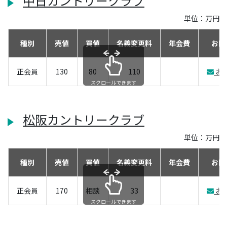
中日カントリークラブ
単位：万円
種別
売値
買値
名義変更料
年会費
お問
正会員
130
80
110
お
スクロールできます
松阪カントリークラブ
単位：万円
種別
売値
買値
名義変更料
年会費
お問
正会員
170
相談
33
お
スクロールできます