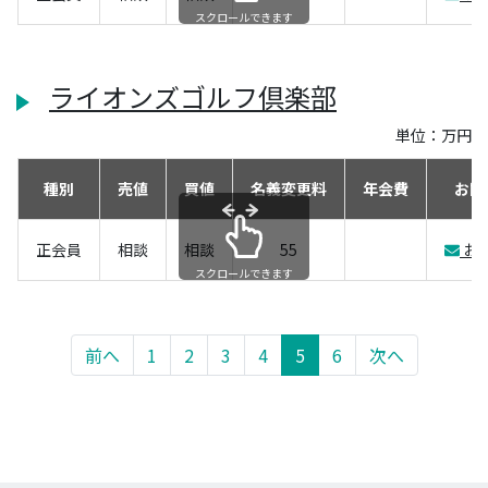
スクロールできます
ライオンズゴルフ倶楽部
単位：万円
種別
売値
買値
名義変更料
年会費
お問
正会員
相談
相談
55
お
スクロールできます
前へ
1
2
3
4
5
6
次へ