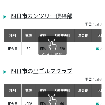
四日市カンツリー倶楽部
単位：万円
種別
売値
買値
名義変更料
年会費
お問
正会員
50
相談
220
お
スクロールできます
四日市の里ゴルフクラブ
単位：万円
種別
売値
買値
名義変更料
年会費
お問
正会員
相談
相談
66
お