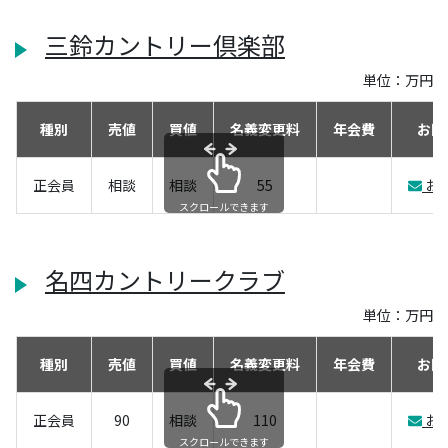
三鈴カントリー倶楽部
単位：万円
種別
売値
買値
名義変更料
年会費
お問
正会員
相談
相談
55
お
スクロールできます
名四カントリークラブ
単位：万円
種別
売値
買値
名義変更料
年会費
お問
正会員
90
相談
110
お
スクロールできます