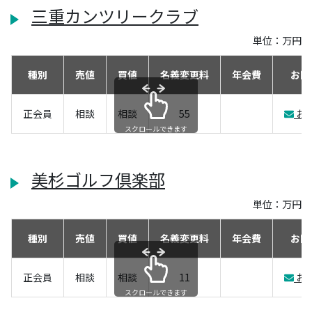
三重カンツリークラブ
単位：万円
種別
売値
買値
名義変更料
年会費
お問
正会員
相談
相談
55
お
スクロールできます
美杉ゴルフ倶楽部
単位：万円
種別
売値
買値
名義変更料
年会費
お問
正会員
相談
相談
11
お
スクロールできます